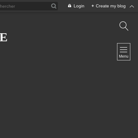
Login
+
Create my blog
E
NAVIGATION
Menu
Home
Kontakt
NEWSLETTER